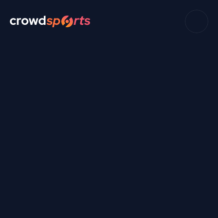
Häufig gestellte Fragen
Hier findest du die häufigsten Fragen. Wenn die 
gesuchte Antwort nicht vorhanden ist,  bitte unseren 
Support kontaktieren: 
support@crowdtransfer.io
.
Sport und Kommerzialisierung