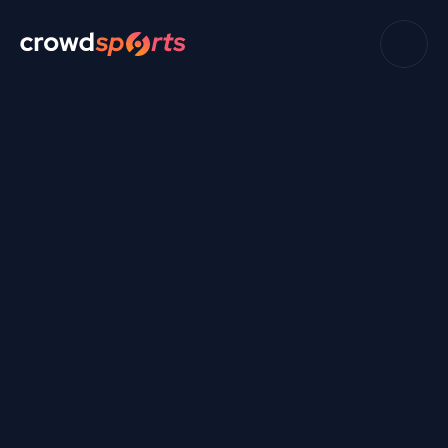
Rechtlicher Hinweis
Crowdtransfer AG
Oberneuhofstrasse 3
6340 Baar
Switzerland
Email: support@crowd-sports.com