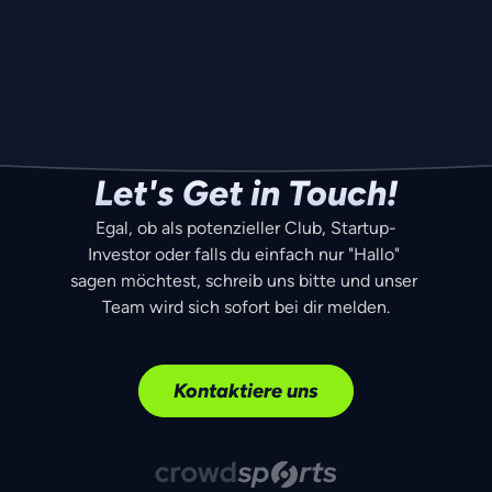
Website: 
www.crowd
-sports.com
Authorized representatives:
Richard Lauper – Chief Product Officer 
Roger Grossenbacher – Chief Financial Officer
Leroy Bächtold – Chief Executive Officer
UID: CHE-287.176.814
Let's Get in Touch!
VAT No.: CHE-287.176.814 MWST
Egal, ob als potenzieller Club, Startup-
Investor oder falls du einfach nur "Hallo" 
sagen möchtest, schreib uns bitte und unser 
Team wird sich sofort bei dir melden.
Kontaktiere uns